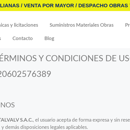
LIANAS / VENTA POR MAYOR / DESPACHO OBRAS 
icas y licitaciones
Suministros Materiales Obras
P
s
Contacto
Blog
ÉRMINOS Y CONDICIONES DE U
° 20602576389
INOS
TALVALV S.A.C.
, el usuario acepta de forma expresa y sin re
 y demás disposiciones legales aplicables.