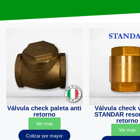
Válvula check paleta anti
Válvula check v
retorno
STANDAR resor
retorno
Ver mas
Ver mas
Cotizar por mayor