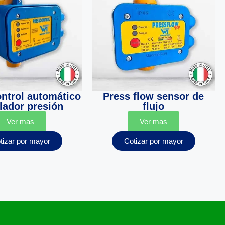
ontrol automático
Press flow sensor de
lador presión
flujo
Ver mas
Ver mas
tizar por mayor
Cotizar por mayor