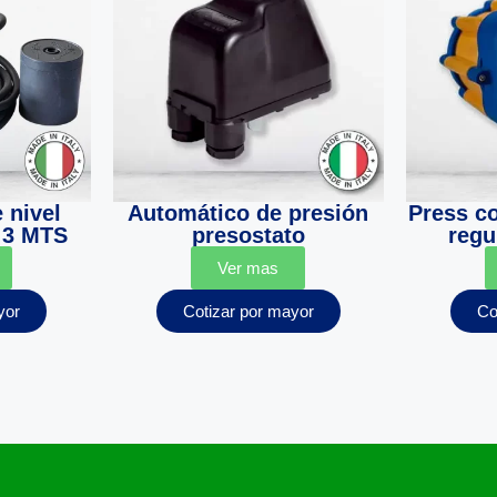
 nivel
Automático de presión
Press c
 3 MTS
presostato
regu
Ver mas
yor
Cotizar por mayor
Co