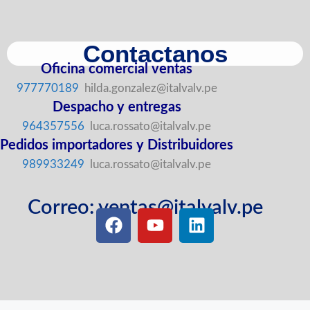
Contactanos
Oficina comercial ventas
977770189
hilda.gonzalez@italvalv.pe
Despacho y entregas
964357556
luca.rossato@italvalv.pe
Pedidos importadores y Distribuidores
989933249
luca.rossato@italvalv.pe
Correo: ventas@italvalv.pe