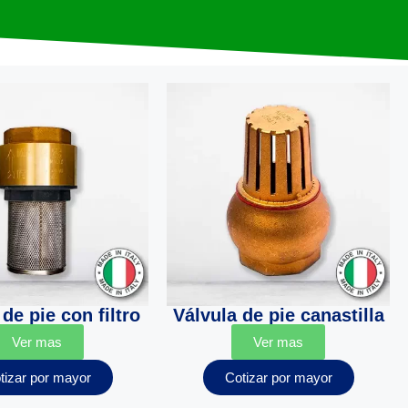
de pie con filtro
Válvula de pie canastilla
Ver mas
Ver mas
tizar por mayor
Cotizar por mayor