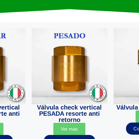
ertical
Válvula check vertical
Válvula 
te anti
PESADA resorte anti
retorno
Co
Ver mas