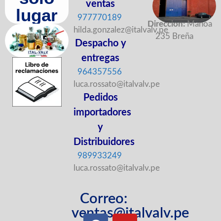
ventas
lugar
977770189
Direccion:
Manoa
hilda.gonzalez@italvalv.pe
235 Breña
Despacho y
entregas
964357556
luca.rossato@italvalv.pe
Pedidos
importadores
y
Distribuidores
989933249
luca.rossato@italvalv.pe
Correo:
ventas@italvalv.pe