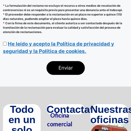
*
La formulación del reclamo no excluye el recurso a otros medios de resolución de
controversias ni es un requisito previo para presentar una denuncia ante el Indecopi.
*
El proveedor debe responder a la reclamación en un plazo no superior a quince (15)
días naturales, pudiendo ampliar el plazo hasta quince días.
*
Con la firma de este documento, el cliente autoriza a ser contactado después de la
tramitación de la reclamación para evaluar la calidad y satisfacción del proceso de
atención de reclamaciones.
He leído y acepto la Política de privacidad y
seguridad y la Política de cookies.
Todo
Contactanos
Nuestra
Oficina
en un
oficinas
comercial
solo