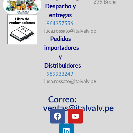
235 Breña
Despacho y
entregas
964357556
luca.rossato@italvalv.pe
Pedidos
importadores
y
Distribuidores
989933249
luca.rossato@italvalv.pe
Correo:
ventas@italvalv.pe