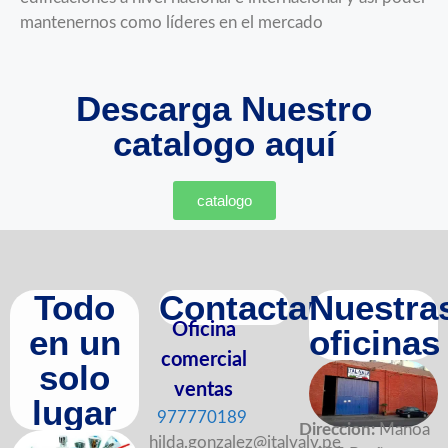
mantenernos como líderes en el mercado
Descarga Nuestro
catalogo aquí
catalogo
Todo
Contactanos
Nuestra
Oficina
en un
oficinas
comercial
solo
ventas
lugar
977770189
Direccion:
Manoa
hilda.gonzalez@italvalv.pe