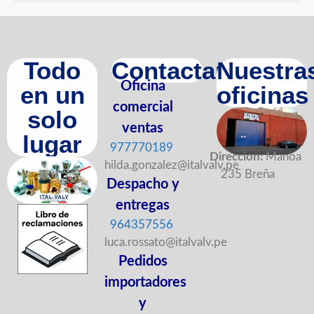
Todo
Contactanos
Nuestra
Oficina
en un
oficinas
comercial
solo
ventas
lugar
977770189
Direccion:
Manoa
hilda.gonzalez@italvalv.pe
235 Breña
Despacho y
entregas
964357556
luca.rossato@italvalv.pe
Pedidos
importadores
y