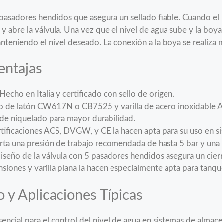
pasadores hendidos que asegura un sellado fiable. Cuando el n
 y abre la válvula. Una vez que el nivel de agua sube y la boy
anteniendo el nivel deseado. La conexión a la boya se realiza 
entajas
cho en Italia y certificado con sello de origen.
 de latón CW617N o CB7525 y varilla de acero inoxidable A
o de niquelado para mayor durabilidad.
tificaciones ACS, DVGW, y CE la hacen apta para su uso en s
ta una presión de trabajo recomendada de hasta 5 bar y una
iseño de la válvula con 5 pasadores hendidos asegura un cierre
siones y varilla plana la hacen especialmente apta para tanqu
y Aplicaciones Típicas
encial para el control del nivel de agua en sistemas de alma