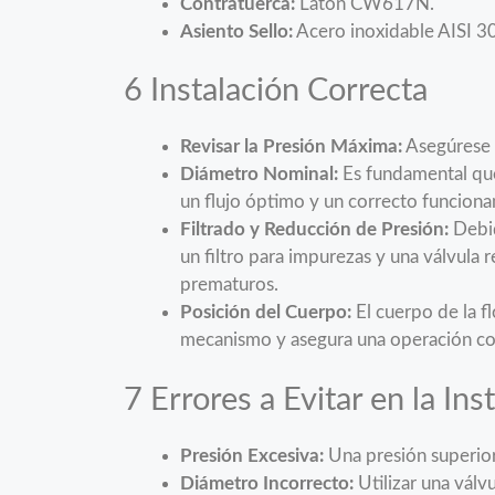
Contratuerca:
Latón CW617N.
Asiento Sello:
Acero inoxidable AISI 3
6 Instalación Correcta
Revisar la Presión Máxima:
Asegúrese d
Diámetro Nominal:
Es fundamental que 
un flujo óptimo y un correcto funcion
Filtrado y Reducción de Presión:
Debid
un filtro para impurezas y una válvula re
prematuros.
Posición del Cuerpo:
El cuerpo de la f
mecanismo y asegura una operación co
7 Errores a Evitar en la Ins
Presión Excesiva:
Una presión superior
Diámetro Incorrecto:
Utilizar una válv