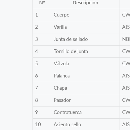
N°
Descripción
1
Cuerpo
CW
2
Varilla
AIS
3
Junta de sellado
NB
4
Tornillo de junta
CW
5
Válvula
CW
6
Palanca
AIS
7
Chapa
AIS
8
Pasador
CW
9
Contratuerca
CW
10
Asiento sello
AIS