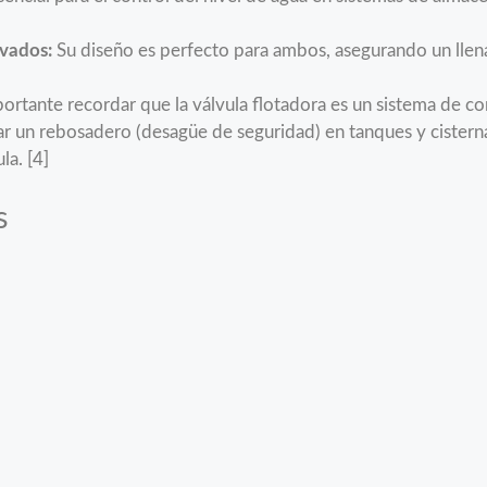
evados:
Su diseño es perfecto para ambos, asegurando un llen
ortante recordar que la válvula flotadora es un sistema de con
r un rebosadero (desagüe de seguridad) en tanques y cistern
la. [4]
s