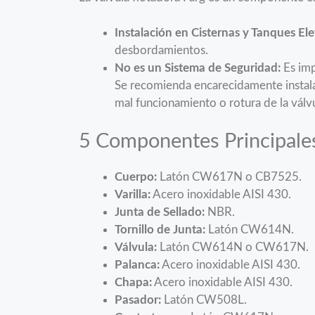
Instalación en Cisternas y Tanques El
desbordamientos.
No es un Sistema de Seguridad:
Es imp
Se recomienda encarecidamente instala
mal funcionamiento o rotura de la válvu
5 Componentes Principale
Cuerpo:
Latón CW617N o CB7525.
Varilla:
Acero inoxidable AISI 430.
Junta de Sellado:
NBR.
Tornillo de Junta:
Latón CW614N.
Válvula:
Latón CW614N o CW617N.
Palanca:
Acero inoxidable AISI 430.
Chapa:
Acero inoxidable AISI 430.
Pasador:
Latón CW508L.