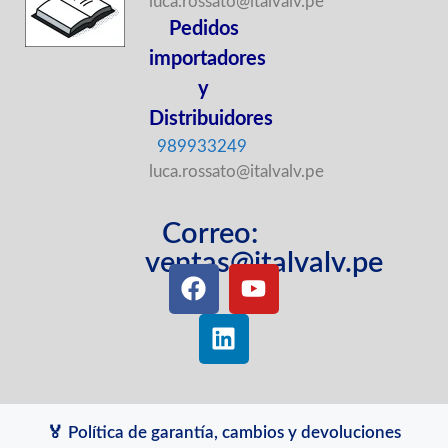
luca.rossato@italvalv.pe
Pedidos
importadores
y
Distribuidores
989933249
luca.rossato@italvalv.pe
Correo:
ventas@italvalv.pe
🏅 Política de garantía, cambios y devoluciones