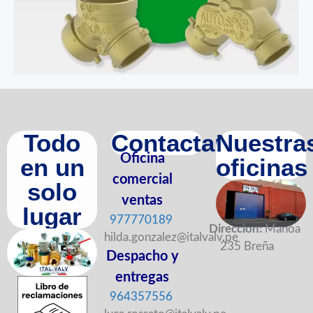
Todo
Contactanos
Nuestra
Oficina
en un
oficinas
comercial
solo
ventas
lugar
977770189
Direccion:
Manoa
hilda.gonzalez@italvalv.pe
235 Breña
Despacho y
entregas
964357556