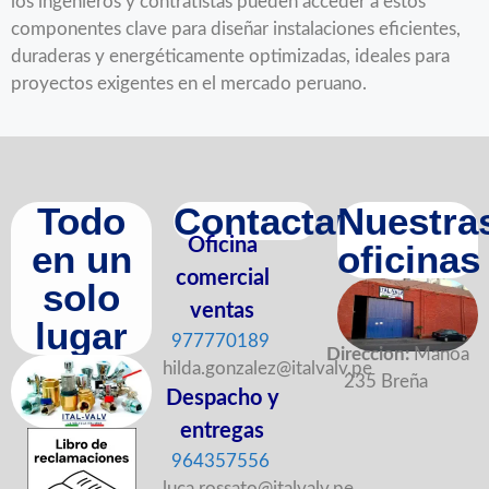
los ingenieros y contratistas pueden acceder a estos
componentes clave para diseñar instalaciones eficientes,
duraderas y energéticamente optimizadas, ideales para
proyectos exigentes en el mercado peruano.
Todo
Contactanos
Nuestra
Oficina
en un
oficinas
comercial
solo
ventas
lugar
977770189
Direccion:
Manoa
hilda.gonzalez@italvalv.pe
235 Breña
Despacho y
entregas
964357556
luca.rossato@italvalv.pe