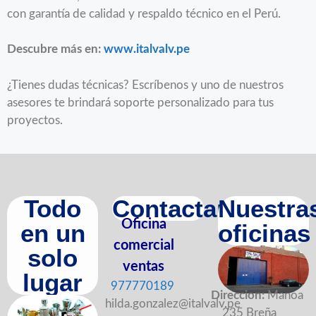
con garantía de calidad y respaldo técnico en el Perú.
Descubre más en:
www.italvalv.pe
¿Tienes dudas técnicas? Escríbenos y uno de nuestros
asesores te brindará soporte personalizado para tus
proyectos.
Todo
Contactanos
Nuestra
Oficina
en un
oficinas
comercial
solo
ventas
lugar
977770189
Direccion:
Manoa
hilda.gonzalez@italvalv.pe
235 Breña