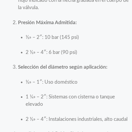
flujo indicado con la flecha grabada en el cuerpo de
la válvula.
Presión Máxima Admitida:
½» – 2″: 10 bar (145 psi)
2 ½» – 4″: 6 bar (90 psi)
Selección del diámetro según aplicación:
½» – 1″: Uso doméstico
1 ¼» – 2″: Sistemas con cisterna o tanque
elevado
2 ½» – 4″: Instalaciones industriales, alto caudal