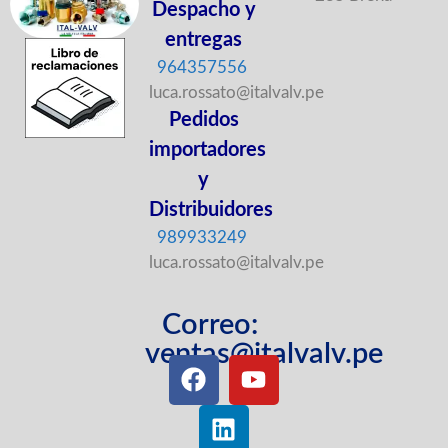
Despacho y
entregas
964357556
luca.rossato@italvalv.pe
Pedidos
importadores
y
Distribuidores
989933249
luca.rossato@italvalv.pe
Correo:
ventas@italvalv.pe