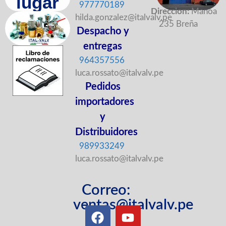
lugar
977770189
Direccion:
Manoa
hilda.gonzalez@italvalv.pe
235 Breña
Despacho y
entregas
964357556
luca.rossato@italvalv.pe
Pedidos
importadores
y
Distribuidores
989933249
luca.rossato@italvalv.pe
Correo:
ventas@italvalv.pe