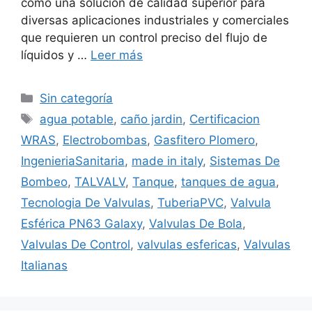
como una solución de calidad superior para
diversas aplicaciones industriales y comerciales
que requieren un control preciso del flujo de
líquidos y …
Leer más
Sin categoría
agua potable
,
caño jardin
,
Certificacion
WRAS
,
Electrobombas
,
Gasfitero Plomero
,
IngenieriaSanitaria
,
made in italy
,
Sistemas De
Bombeo
,
TALVALV
,
Tanque
,
tanques de agua
,
Tecnologia De Valvulas
,
TuberiaPVC
,
Valvula
Esférica PN63 Galaxy
,
Valvulas De Bola
,
Valvulas De Control
,
valvulas esfericas
,
Valvulas
Italianas