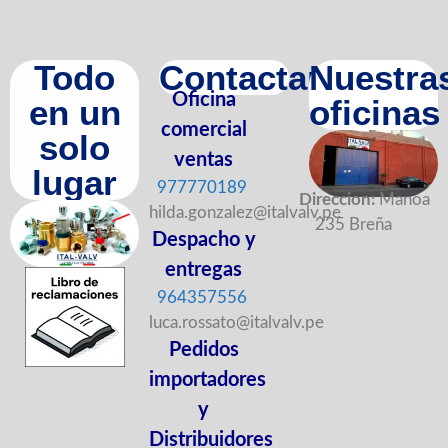
Todo
Contactanos
Nuestra
Oficina
en un
oficinas
comercial
solo
ventas
lugar
977770189
Direccion:
Manoa
hilda.gonzalez@italvalv.pe
235 Breña
Despacho y
entregas
964357556
luca.rossato@italvalv.pe
Pedidos
importadores
y
Distribuidores