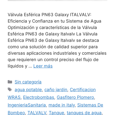
Válvula Esférica PN63 Galaxy ITALVALV:
Eficiencia y Confianza en tu Sistema de Agua
Optimización y características de la Válvula
Esférica PN63 de Galaxy Italvalv La Válvula
Esférica PN63 de Galaxy Italvalv se destaca
como una solución de calidad superior para
diversas aplicaciones industriales y comerciales
que requieren un control preciso del flujo de
líquidos y …
Leer más
Sin categoría
agua potable
,
caño jardin
,
Certificacion
WRAS
,
Electrobombas
,
Gasfitero Plomero
,
IngenieriaSanitaria
,
made in italy
,
Sistemas De
Bombeo
,
TALVALV
,
Tanque
,
tanques de agua
,