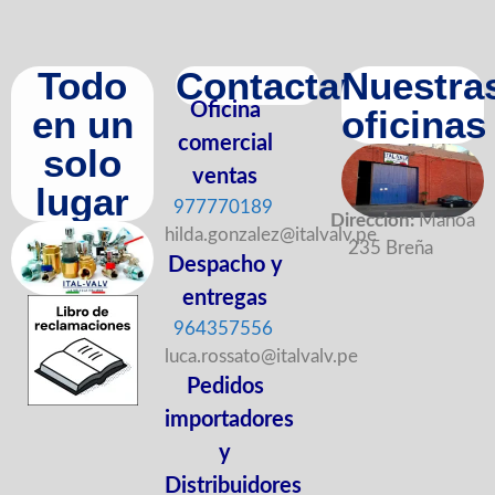
Todo
Contactanos
Nuestra
Oficina
en un
oficinas
comercial
solo
ventas
lugar
977770189
Direccion:
Manoa
hilda.gonzalez@italvalv.pe
235 Breña
Despacho y
entregas
964357556
luca.rossato@italvalv.pe
Pedidos
importadores
y
Distribuidores