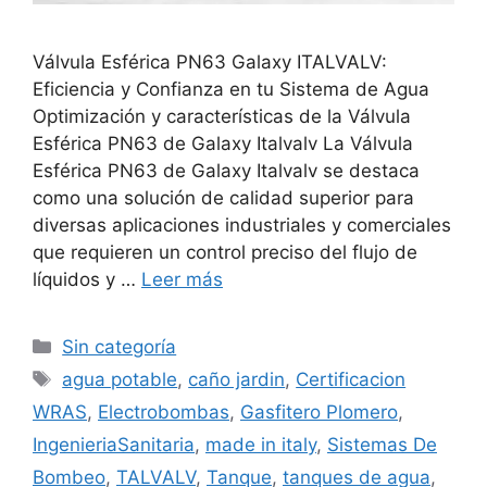
Válvula Esférica PN63 Galaxy ITALVALV:
Eficiencia y Confianza en tu Sistema de Agua
Optimización y características de la Válvula
Esférica PN63 de Galaxy Italvalv La Válvula
Esférica PN63 de Galaxy Italvalv se destaca
como una solución de calidad superior para
diversas aplicaciones industriales y comerciales
que requieren un control preciso del flujo de
líquidos y …
Leer más
Sin categoría
agua potable
,
caño jardin
,
Certificacion
WRAS
,
Electrobombas
,
Gasfitero Plomero
,
IngenieriaSanitaria
,
made in italy
,
Sistemas De
Bombeo
,
TALVALV
,
Tanque
,
tanques de agua
,