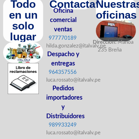
Todo
Contactanos
Nuestra
Oficina
en un
oficinas
comercial
solo
ventas
lugar
977770189
Direccion:
Manoa
hilda.gonzalez@italvalv.pe
235 Breña
Despacho y
entregas
964357556
luca.rossato@italvalv.pe
Pedidos
importadores
y
Distribuidores
989933249
luca.rossato@italvalv.pe